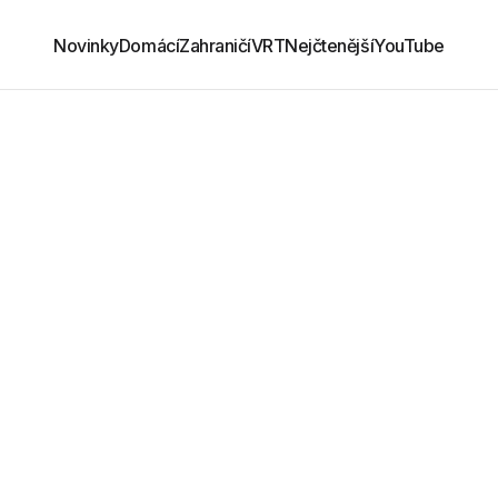
Novinky
Domácí
Zahraničí
VRT
Nejčtenější
YouTube