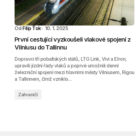
Od
Filip Ťok
10. 1. 2025
První cestující vyzkoušeli vlakové spojení z
Vilniusu do Tallinnu
Dopravci tří pobaltských států, LTG Link, Vivi a Elron,
upravili jízdní řády vlaků a poprvé umožnili denní
železniční spojení mezi hlavními městy Vilniusem, Rigou
a Tallinnem, čímž vzniklo...
Zahraničí