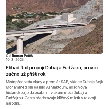
Od
Roman Potěšil
10. 8. 2025
Etihad Rail propojí Dubaj a Fudžajru, provoz
začne už příští rok
Místopředseda vlády a premiér SAE, vládce Dubaje šejk
Mohammed bin Rashid Al Maktoum, absolvoval
historickou jízdu osobním vlakem mezi Dubají a
Fudžajrou. Cesta představuje klíčový milník v rozvoji
národní...