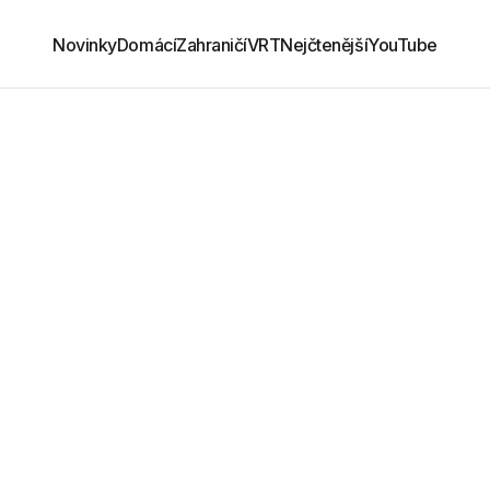
Novinky
Domácí
Zahraničí
VRT
Nejčtenější
YouTube