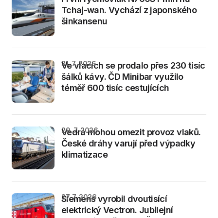
Tchaj-wan. Vychází z japonského
šinkansenu
31. 7. 2026
Ve vlacích se prodalo přes 230 tisíc
šálků kávy. ČD Minibar využilo
téměř 600 tisíc cestujících
29. 7. 2026
Vedra mohou omezit provoz vlaků.
České dráhy varují před výpadky
klimatizace
27. 7. 2026
Siemens vyrobil dvoutisící
elektrický Vectron. Jubilejní