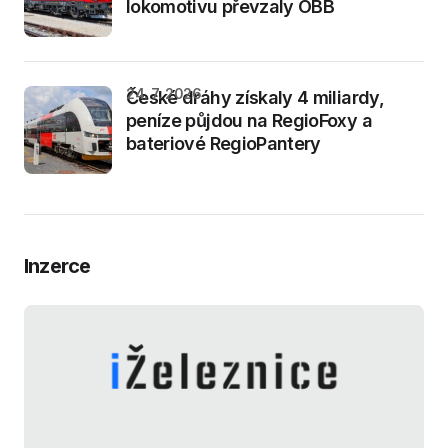
lokomotivu převzaly ÖBB
24. 7. 2026
České dráhy získaly 4 miliardy,
peníze půjdou na RegioFoxy a
bateriové RegioPantery
Inzerce