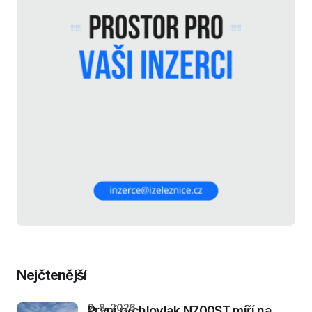
Nejčtenější
2. 8. 2026
První rychlovlak N700ST míří na