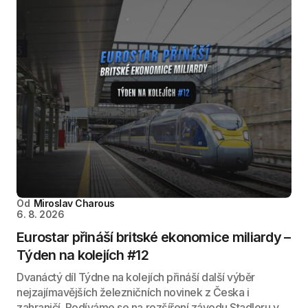
Od
Miroslav Charous
6. 8. 2026
Eurostar přináší britské ekonomice miliardy –
Týden na kolejích #12
Dvanáctý díl Týdne na kolejích přináší další výběr
nejzajímavějších železničních novinek z Česka i
zahraničí. Podíváme se na rozšíření závodu Stadleru v