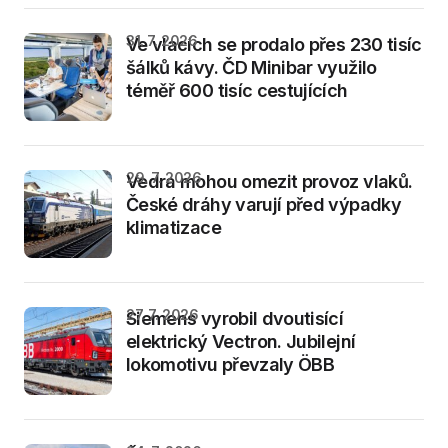
31. 7. 2026
Ve vlacích se prodalo přes 230 tisíc
šálků kávy. ČD Minibar využilo
téměř 600 tisíc cestujících
29. 7. 2026
Vedra mohou omezit provoz vlaků.
České dráhy varují před výpadky
klimatizace
27. 7. 2026
Siemens vyrobil dvoutisící
elektrický Vectron. Jubilejní
lokomotivu převzaly ÖBB