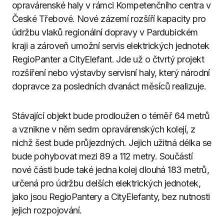
opravárenské haly v rámci Kompetenčního centra v
České Třebové. Nové zázemí rozšíří kapacity pro
údržbu vlaků regionální dopravy v Pardubickém
kraji a zároveň umožní servis elektrických jednotek
RegioPanter a CityElefant. Jde už o čtvrtý projekt
rozšíření nebo výstavby servisní haly, který národní
dopravce za posledních dvanáct měsíců realizuje.
Stávající objekt bude prodloužen o téměř 64 metrů
a vznikne v něm sedm opravárenských kolejí, z
nichž šest bude průjezdných. Jejich užitná délka se
bude pohybovat mezi 89 a 112 metry. Součástí
nové části bude také jedna kolej dlouhá 183 metrů,
určená pro údržbu delších elektrických jednotek,
jako jsou RegioPantery a CityElefanty, bez nutnosti
jejich rozpojování.