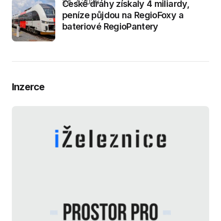
24. 7. 2026
České dráhy získaly 4 miliardy,
peníze půjdou na RegioFoxy a
bateriové RegioPantery
Inzerce