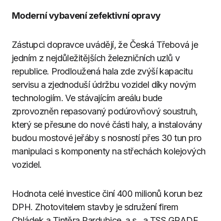
Moderní vybavení zefektivní opravy
Zástupci dopravce uvádějí, že Česká Třebová je
jedním z nejdůležitějších železničních uzlů v
republice. Prodloužená hala zde zvýší kapacitu
servisu a zjednoduší údržbu vozidel díky novým
technologiím. Ve stávajícím areálu bude
zprovozněn repasovaný podúrovňový soustruh,
který se přesune do nové části haly, a instalovány
budou mostové jeřáby s nosností přes 30 tun pro
manipulaci s komponenty na střechách kolejových
vozidel.
Hodnota celé investice činí 400 milionů korun bez
DPH. Zhotovitelem stavby je sdružení firem
Chládek a Tintěra Pardubice, a.s., a TSS GRADE,