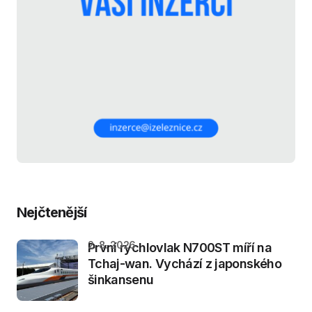
Nejčtenější
2. 8. 2026
První rychlovlak N700ST míří na
Tchaj-wan. Vychází z japonského
šinkansenu