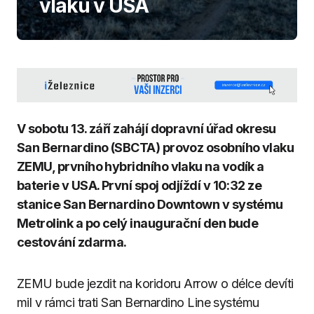
vlaku v USA
V sobotu 13. září zahájí dopravní úřad okresu
San Bernardino (SBCTA) provoz osobního vlaku
ZEMU, prvního hybridního vlaku na vodík a
baterie v USA. První spoj odjíždí v 10:32 ze
stanice San Bernardino Downtown v systému
Metrolink a po celý inaugurační den bude
cestování zdarma.
ZEMU bude jezdit na koridoru Arrow o délce devíti
mil v rámci trati San Bernardino Line systému