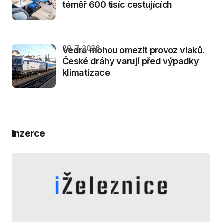
téměř 600 tisíc cestujících
29. 7. 2026
Vedra mohou omezit provoz vlaků.
České dráhy varují před výpadky
klimatizace
Inzerce