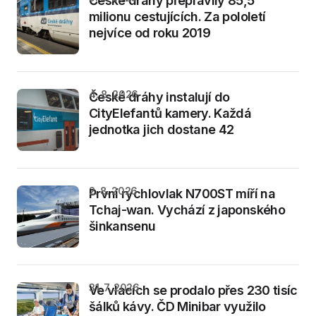
České dráhy přepravily 85,5
milionu cestujících. Za pololetí
nejvíce od roku 2019
4. 8. 2026
České dráhy instalují do
CityElefantů kamery. Každá
jednotka jich dostane 42
2. 8. 2026
První rychlovlak N700ST míří na
Tchaj-wan. Vychází z japonského
šinkansenu
31. 7. 2026
Ve vlacích se prodalo přes 230 tisíc
šálků kávy. ČD Minibar využilo