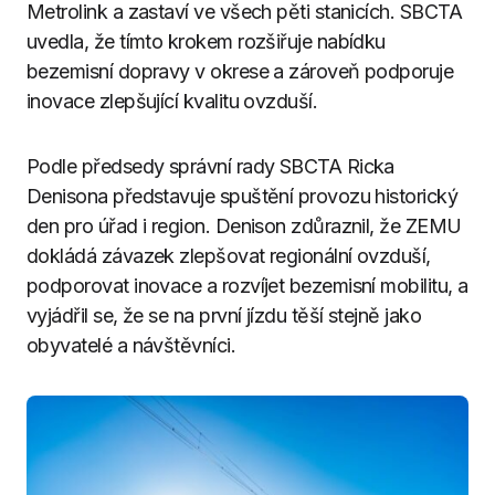
Metrolink a zastaví ve všech pěti stanicích. SBCTA
uvedla, že tímto krokem rozšiřuje nabídku
bezemisní dopravy v okrese a zároveň podporuje
inovace zlepšující kvalitu ovzduší.
Podle předsedy správní rady SBCTA Ricka
Denisona představuje spuštění provozu historický
den pro úřad i region. Denison zdůraznil, že ZEMU
dokládá závazek zlepšovat regionální ovzduší,
podporovat inovace a rozvíjet bezemisní mobilitu, a
vyjádřil se, že se na první jízdu těší stejně jako
obyvatelé a návštěvníci.