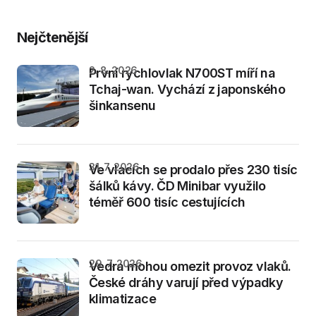
Nejčtenější
2. 8. 2026
První rychlovlak N700ST míří na
Tchaj-wan. Vychází z japonského
šinkansenu
31. 7. 2026
Ve vlacích se prodalo přes 230 tisíc
šálků kávy. ČD Minibar využilo
téměř 600 tisíc cestujících
29. 7. 2026
Vedra mohou omezit provoz vlaků.
České dráhy varují před výpadky
klimatizace