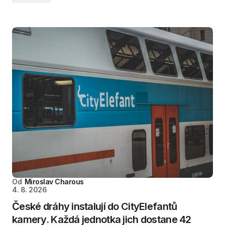
Od
Miroslav Charous
4. 8. 2026
České dráhy instalují do CityElefantů
kamery. Každá jednotka jich dostane 42