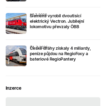
27. 7. 2026
Siemens vyrobil dvoutisící
elektrický Vectron. Jubilejní
lokomotivu převzaly ÖBB
24. 7. 2026
České dráhy získaly 4 miliardy,
peníze půjdou na RegioFoxy a
bateriové RegioPantery
Inzerce