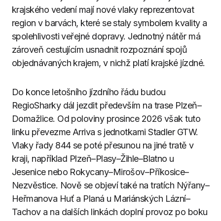
krajského vedení mají nové vlaky reprezentovat
region v barvách, které se staly symbolem kvality a
spolehlivosti veřejné dopravy. Jednotný nátěr má
zároveň cestujícím usnadnit rozpoznání spojů
objednávaných krajem, v nichž platí krajské jízdné.
Do konce letošního jízdního řádu budou
RegioSharky dál jezdit především na trase Plzeň–
Domažlice. Od poloviny prosince 2026 však tuto
linku převezme Arriva s jednotkami Stadler GTW.
Vlaky řady 844 se poté přesunou na jiné tratě v
kraji, například Plzeň–Plasy–Žihle–Blatno u
Jesenice nebo Rokycany–Mirošov–Příkosice–
Nezvěstice. Nově se objeví také na tratích Nýřany–
Heřmanova Huť a Planá u Mariánských Lázní–
Tachov a na dalších linkách doplní provoz po boku