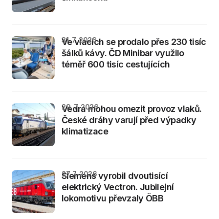
31. 7. 2026
Ve vlacích se prodalo přes 230 tisíc
šálků kávy. ČD Minibar využilo
téměř 600 tisíc cestujících
29. 7. 2026
Vedra mohou omezit provoz vlaků.
České dráhy varují před výpadky
klimatizace
27. 7. 2026
Siemens vyrobil dvoutisící
elektrický Vectron. Jubilejní
lokomotivu převzaly ÖBB