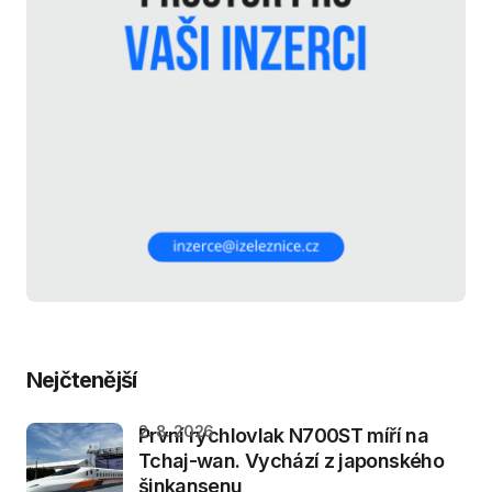
Nejčtenější
2. 8. 2026
První rychlovlak N700ST míří na
Tchaj-wan. Vychází z japonského
šinkansenu