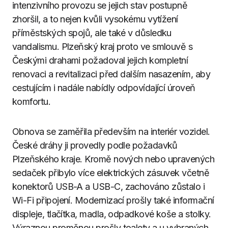
intenzivního provozu se jejich stav postupně
zhoršil, a to nejen kvůli vysokému vytížení
příměstských spojů, ale také v důsledku
vandalismu. Plzeňský kraj proto ve smlouvě s
Českými drahami požadoval jejich kompletní
renovaci a revitalizaci před dalším nasazením, aby
cestujícím i nadále nabídly odpovídající úroveň
komfortu.
Obnova se zaměřila především na interiér vozidel.
České dráhy ji provedly podle požadavků
Plzeňského kraje. Kromě nových nebo upravených
sedaček přibylo více elektrických zásuvek včetně
konektorů USB-A a USB-C, zachováno zůstalo i
Wi-Fi připojení. Modernizací prošly také informační
displeje, tlačítka, madla, odpadkové koše a stolky.
Výraznou proměnou prošly toalety a u vybraných