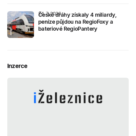
24. 7. 2026
České dráhy získaly 4 miliardy,
peníze půjdou na RegioFoxy a
bateriové RegioPantery
Inzerce