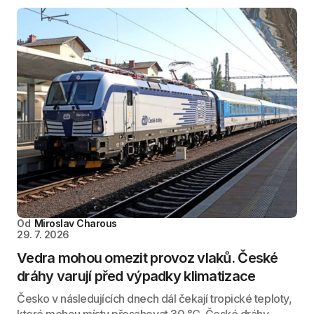
Od
Miroslav Charous
29. 7. 2026
Vedra mohou omezit provoz vlaků. České
dráhy varují před výpadky klimatizace
Česko v následujících dnech dál čekají tropické teploty,
které mohou místy přesahovat 30 °C. České dráhy