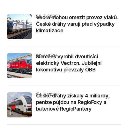
29. 7. 2026
Vedra mohou omezit provoz vlaků.
České dráhy varují před výpadky
klimatizace
27. 7. 2026
Siemens vyrobil dvoutisící
elektrický Vectron. Jubilejní
lokomotivu převzaly ÖBB
24. 7. 2026
České dráhy získaly 4 miliardy,
peníze půjdou na RegioFoxy a
bateriové RegioPantery