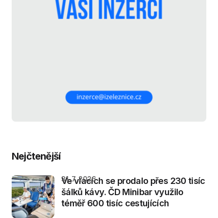
Nejčtenější
31. 7. 2026
Ve vlacích se prodalo přes 230 tisíc
šálků kávy. ČD Minibar využilo
téměř 600 tisíc cestujících