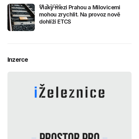
21. 7. 2026
Vlaky mezi Prahou a Milovicemi
mohou zrychlit. Na provoz nově
dohlíží ETCS
Inzerce