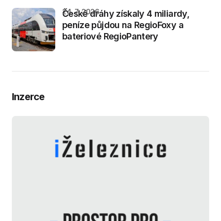
24. 7. 2026
České dráhy získaly 4 miliardy,
peníze půjdou na RegioFoxy a
bateriové RegioPantery
Inzerce