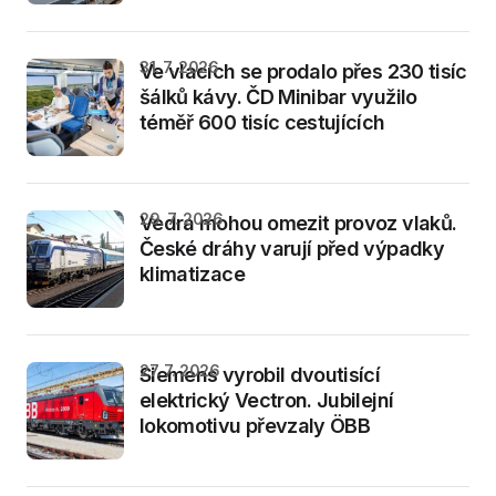
31. 7. 2026
Ve vlacích se prodalo přes 230 tisíc
šálků kávy. ČD Minibar využilo
téměř 600 tisíc cestujících
29. 7. 2026
Vedra mohou omezit provoz vlaků.
České dráhy varují před výpadky
klimatizace
27. 7. 2026
Siemens vyrobil dvoutisící
elektrický Vectron. Jubilejní
lokomotivu převzaly ÖBB