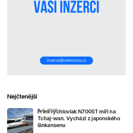
Nejčtenější
2. 8. 2026
První rychlovlak N700ST míří na
Tchaj-wan. Vychází z japonského
šinkansenu