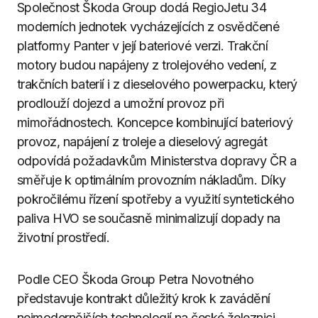
Společnost Škoda Group dodá RegioJetu 34
moderních jednotek vycházejících z osvědčené
platformy Panter v její bateriové verzi. Trakční
motory budou napájeny z trolejového vedení, z
trakčních baterií i z dieselového powerpacku, který
prodlouží dojezd a umožní provoz při
mimořádnostech. Koncepce kombinující bateriový
provoz, napájení z troleje a dieselový agregát
odpovídá požadavkům Ministerstva dopravy ČR a
směřuje k optimálním provozním nákladům. Díky
pokročilému řízení spotřeby a využití syntetického
paliva HVO se současně minimalizují dopady na
životní prostředí.
Podle CEO Škoda Group Petra Novotného
představuje kontrakt důležitý krok k zavádění
nejmodernějších technologií na české železnici.