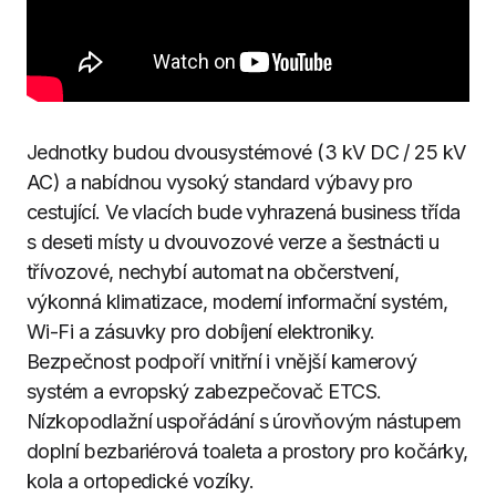
Jednotky budou dvousystémové (3 kV DC / 25 kV
AC) a nabídnou vysoký standard výbavy pro
cestující. Ve vlacích bude vyhrazená business třída
s deseti místy u dvouvozové verze a šestnácti u
třívozové, nechybí automat na občerstvení,
výkonná klimatizace, moderní informační systém,
Wi-Fi a zásuvky pro dobíjení elektroniky.
Bezpečnost podpoří vnitřní i vnější kamerový
systém a evropský zabezpečovač ETCS.
Nízkopodlažní uspořádání s úrovňovým nástupem
doplní bezbariérová toaleta a prostory pro kočárky,
kola a ortopedické vozíky.