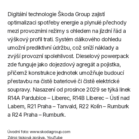
Digitální technologie Škoda Group zajistí
optimalizaci spotřeby energie a plynulé přechody
mezi provozními režimy s ohledem na jízdní řád a
výškový profil trati. Systém dálkového dohledu
umožní prediktivní údržbu, což sníží náklady a
zvýší provozní spolehlivost. Dieselový powerpack
zde funguje jako dojezdový agregát a pojistka,
přičemž konstrukce jednotek umožňuje budoucí
přestavbu na čistě bateriové či čistě elektrické
soupravy. Nasazení od prosince 2029 se týká linek
R14A Pardubice – Liberec, R14B Liberec – Ústí nad
Labem, R21 Praha – Tanvald, R22 Kolín – Rumburk
a R24 Praha – Rumburk.
Úvodní foto: www.skodagroup.com
Zdroj: tisková zpráva, YouTube