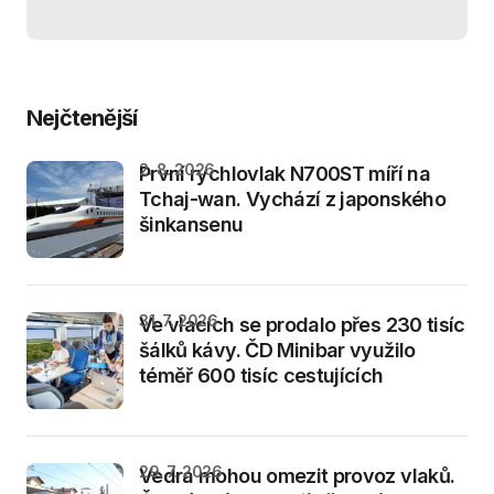
Nejčtenější
2. 8. 2026
První rychlovlak N700ST míří na
Tchaj-wan. Vychází z japonského
šinkansenu
31. 7. 2026
Ve vlacích se prodalo přes 230 tisíc
šálků kávy. ČD Minibar využilo
téměř 600 tisíc cestujících
29. 7. 2026
Vedra mohou omezit provoz vlaků.