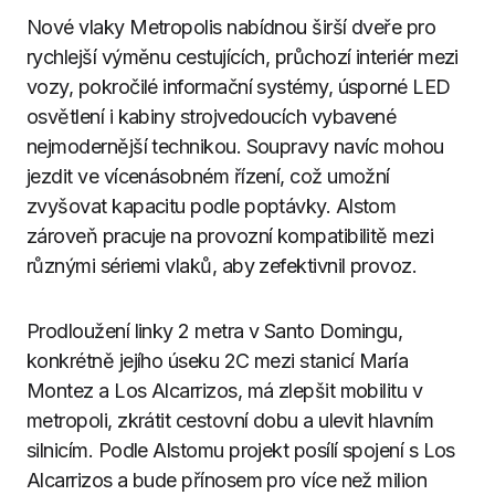
Nové vlaky Metropolis nabídnou širší dveře pro
rychlejší výměnu cestujících, průchozí interiér mezi
vozy, pokročilé informační systémy, úsporné LED
osvětlení i kabiny strojvedoucích vybavené
nejmodernější technikou. Soupravy navíc mohou
jezdit ve vícenásobném řízení, což umožní
zvyšovat kapacitu podle poptávky. Alstom
zároveň pracuje na provozní kompatibilitě mezi
různými sériemi vlaků, aby zefektivnil provoz.
Prodloužení linky 2 metra v Santo Domingu,
konkrétně jejího úseku 2C mezi stanicí María
Montez a Los Alcarrizos, má zlepšit mobilitu v
metropoli, zkrátit cestovní dobu a ulevit hlavním
silnicím. Podle Alstomu projekt posílí spojení s Los
Alcarrizos a bude přínosem pro více než milion