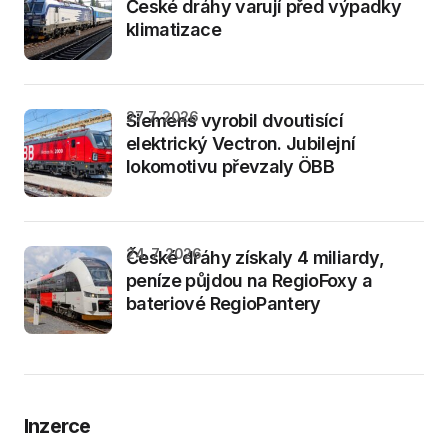
České dráhy varují před výpadky
klimatizace
27. 7. 2026
Siemens vyrobil dvoutisící
elektrický Vectron. Jubilejní
lokomotivu převzaly ÖBB
24. 7. 2026
České dráhy získaly 4 miliardy,
peníze půjdou na RegioFoxy a
bateriové RegioPantery
Inzerce