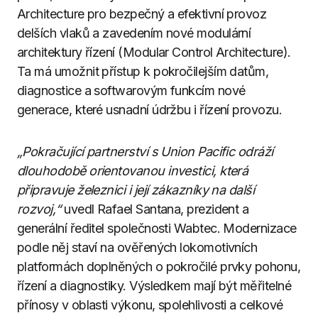
Architecture pro bezpečný a efektivní provoz
delších vlaků a zavedením nové modulární
architektury řízení (Modular Control Architecture).
Ta má umožnit přístup k pokročilejším datům,
diagnostice a softwarovým funkcím nové
generace, které usnadní údržbu i řízení provozu.
„Pokračující partnerství s Union Pacific odráží
dlouhodobě orientovanou investici, která
připravuje železnici i její zákazníky na další
rozvoj,“
uvedl Rafael Santana, prezident a
generální ředitel společnosti Wabtec. Modernizace
podle něj staví na ověřených lokomotivních
platformách doplněných o pokročilé prvky pohonu,
řízení a diagnostiky. Výsledkem mají být měřitelné
přínosy v oblasti výkonu, spolehlivosti a celkové