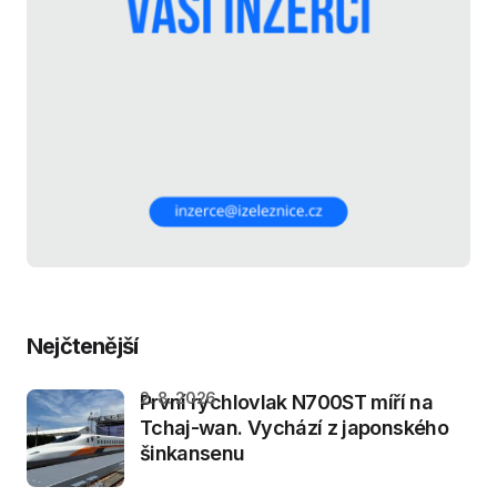
Nejčtenější
2. 8. 2026
První rychlovlak N700ST míří na
Tchaj-wan. Vychází z japonského
šinkansenu