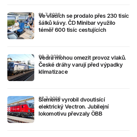
31. 7. 2026
Ve vlacích se prodalo přes 230 tisíc
šálků kávy. ČD Minibar využilo
téměř 600 tisíc cestujících
29. 7. 2026
Vedra mohou omezit provoz vlaků.
České dráhy varují před výpadky
klimatizace
27. 7. 2026
Siemens vyrobil dvoutisící
elektrický Vectron. Jubilejní
lokomotivu převzaly ÖBB