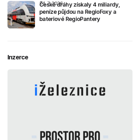
24. 7. 2026
České dráhy získaly 4 miliardy,
peníze půjdou na RegioFoxy a
bateriové RegioPantery
Inzerce