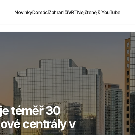
Novinky
Domácí
Zahraničí
VRT
Nejčtenější
YouTube
uje téměř 30
nové centrály v