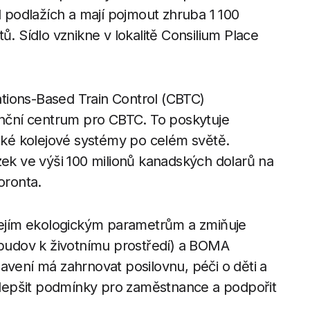
l podlažích a mají pojmout zhruba 1 100
ů. Sídlo vznikne v lokalitě Consilium Place
tions-Based Train Control (CBTC)
ční centrum pro CBTC. To poskytuje
ké kolejové systémy po celém světě.
zek ve výši 100 milionů kanadských dolarů na
oronta.
 jejím ekologickým parametrům a zmiňuje
i budov k životnímu prostředí) a BOMA
avení má zahrnovat posilovnu, péči o děti a
 zlepšit podmínky pro zaměstnance a podpořit