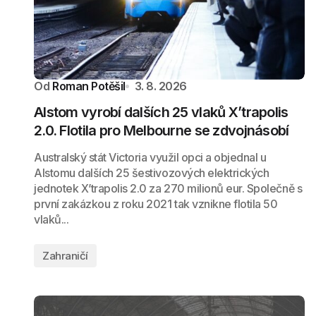
Od
Roman Potěšil
3. 8. 2026
Alstom vyrobí dalších 25 vlaků X’trapolis
2.0. Flotila pro Melbourne se zdvojnásobí
Australský stát Victoria využil opci a objednal u
Alstomu dalších 25 šestivozových elektrických
jednotek X’trapolis 2.0 za 270 milionů eur. Společně s
první zakázkou z roku 2021 tak vznikne flotila 50
vlaků...
Zahraničí