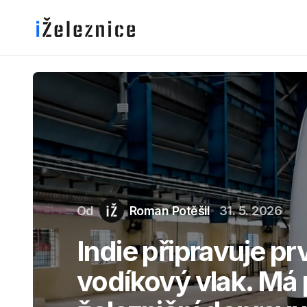
Od
Roman Potěšil
31. 5. 2026
Indie připravuje p
vodíkový vlak. Má p