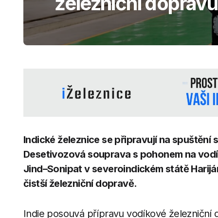
železniční dopravu
Indické železnice se připravují na spuštěn
Desetivozová souprava s pohonem na vodíko
Jind–Sonipat v severoindickém státě Harijá
čistší železniční dopravě.
Indie posouvá přípravu vodíkové železniční d