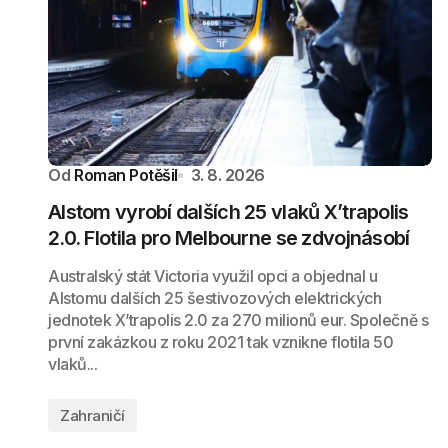
Od
Roman Potěšil
3. 8. 2026
Alstom vyrobí dalších 25 vlaků X’trapolis
2.0. Flotila pro Melbourne se zdvojnásobí
Australský stát Victoria využil opci a objednal u
Alstomu dalších 25 šestivozových elektrických
jednotek X’trapolis 2.0 za 270 milionů eur. Společně s
první zakázkou z roku 2021 tak vznikne flotila 50
vlaků...
Zahraničí