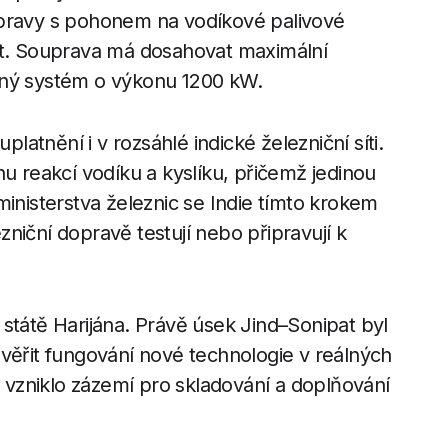
upravy s pohonem na vodíkové palivové
pat. Souprava má dosahovat maximální
nný systém o výkonu 1200 kW.
platnění i v rozsáhlé indické železniční síti.
nu reakcí vodíku a kyslíku, přičemž jedinou
ministerstva železnic se Indie tímto krokem
niční dopravě testují nebo připravují k
státě Harijána. Právě úsek Jind–Sonipat byl
ověřit fungování nové technologie v reálných
vzniklo zázemí pro skladování a doplňování