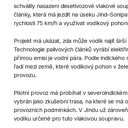
schválily nasazení desetivozové vlakové so
články, která má jezdit na úseku Jind–Soni
rychlosti 75 km/h a využívat vodíkový poho
Projekt má ukázat, zda může vodík najít širší u
Technologie palivových článků vyrábí elektři
přímou emisí je vodní pára. Podle indického 
řadí mezi země, které vodíkový pohon v želez
provozu.
Pilotní provoz má probíhat v severoindickém 
vybrán jako zkušební trasa, na které se má 
provozních podmínkách. V Jindu už zároveň 
vodíku určené pro tuto vlakovou soupravu.