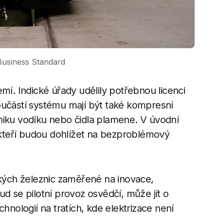
Business Standard
mí. Indické úřady udělily potřebnou licenci
oučástí systému mají být také kompresní
niku vodíku nebo čidla plamene. V úvodní
, kteří budou dohlížet na bezproblémový
ckých železnic zaměřené na inovace,
d se pilotní provoz osvědčí, může jít o
chnologií na tratích, kde elektrizace není