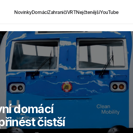
Novinky
Domácí
Zahraničí
VRT
Nejčtenější
YouTube
rvní domácí
řinést čistší