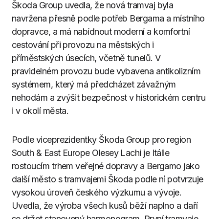
Škoda Group uvedla, že nová tramvaj byla
navržena přesně podle potřeb Bergama a místního
dopravce, a má nabídnout moderní a komfortní
cestování při provozu na městských i
příměstských úsecích, včetně tunelů. V
pravidelném provozu bude vybavena antikolizním
systémem, který má předcházet závažným
nehodám a zvýšit bezpečnost v historickém centru
i v okolí města.
Podle viceprezidentky Škoda Group pro region
South & East Europe Olesey Lachi je Itálie
rostoucím trhem veřejné dopravy a Bergamo jako
další město s tramvajemi Škoda podle ní potvrzuje
vysokou úroveň českého výzkumu a vývoje.
Uvedla, že výroba všech kusů běží naplno a daří
se držet stanovený harmonogram. První tramvaje