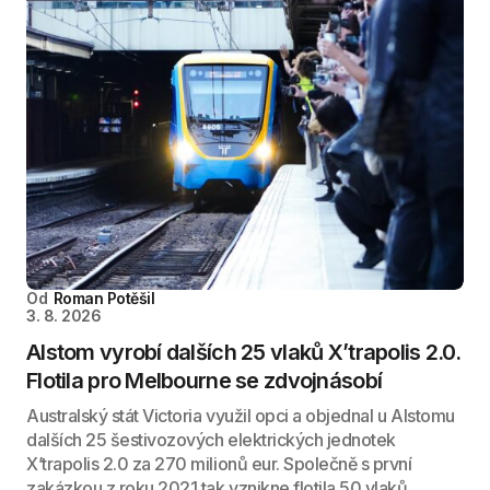
Od
Roman Potěšil
3. 8. 2026
Alstom vyrobí dalších 25 vlaků X’trapolis 2.0.
Flotila pro Melbourne se zdvojnásobí
Australský stát Victoria využil opci a objednal u Alstomu
dalších 25 šestivozových elektrických jednotek
X’trapolis 2.0 za 270 milionů eur. Společně s první
zakázkou z roku 2021 tak vznikne flotila 50 vlaků...