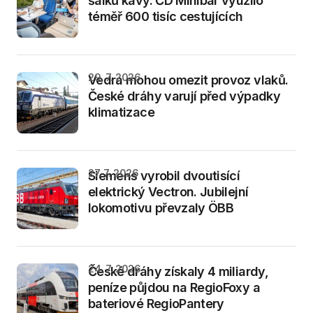
šálků kávy. ČD Minibar využilo
téměř 600 tisíc cestujících
29. 7. 2026
Vedra mohou omezit provoz vlaků.
České dráhy varují před výpadky
klimatizace
27. 7. 2026
Siemens vyrobil dvoutisící
elektrický Vectron. Jubilejní
lokomotivu převzaly ÖBB
24. 7. 2026
České dráhy získaly 4 miliardy,
peníze půjdou na RegioFoxy a
bateriové RegioPantery