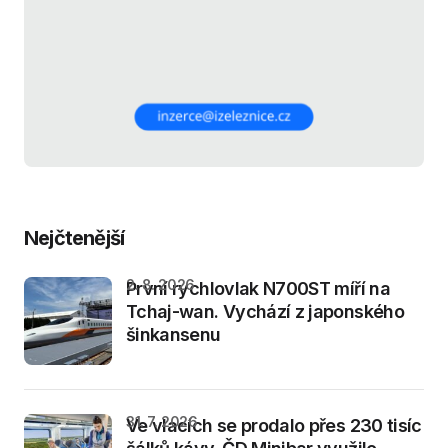
Nejčtenější
2. 8. 2026
První rychlovlak N700ST míří na
Tchaj-wan. Vychází z japonského
šinkansenu
31. 7. 2026
Ve vlacích se prodalo přes 230 tisíc