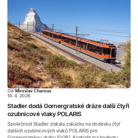
Od
Miroslav Charous
10. 4. 2026
Stadler dodá Gornergratské dráze další čtyři
ozubnicové vlaky POLARIS
Společnost Stadler získala zakázku na dodávku čtyř
dalších ozubnicových vlaků POLARIS pro
Gornergratskou dráhu (GGB). Kontrakt má hodnotu